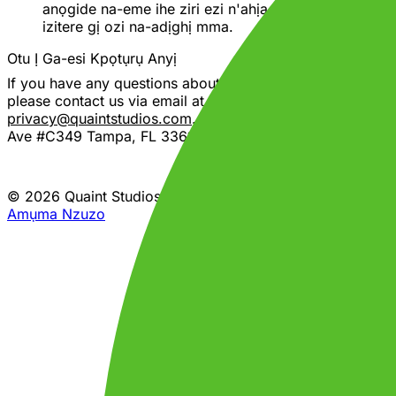
anọgide na-eme ihe ziri ezi n'ahịa anyị ma ghara
izitere gị ozi na-adịghị mma.
Otu Ị Ga-esi Kpọtụrụ Anyị
If you have any questions about this Privacy Policy,
please contact us via email at
privacy@quaintstudios.com
. Or mail us at
5004 E Fowler
Ave #C349 Tampa, FL 33617
.
© 2026 Quaint Studios LLC. Ikike niile echekwabara.
Amụma Nzuzo