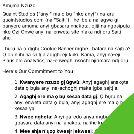
Amụma Nzuzo
Quaint Studios ("anyị" ma ọ bụ "nke anyị") na-arụ
quaintstudios.com (na "Saịtị"). Ihe ibe a na-agwa gị
banyere amụma anyị gbasara nnakọta, ojiji na ngosipụta
nke Ozi Onwe anyị na-enweta site n'aka ndị ọrụ Saịtị
ahụ.
Ị hụrụ na ọ dịghị Cookie Banner mgbe ị batara na saịtị a?
Ọ bụ n'ihi na saịtị a adịghị eji kuki. Kama, anyị na-eji
Plausible Analytics, na-enweghị nsochi njirimara ndị ọrụ.
Here's Our Commitment to You
Kwanyere nzuzo gị ùgwù
: Anyị agaghị anakọta
data ọ bụla anyị na-achọghị maka ịgba saịtị a.
Agaghị ere ma ọ bụ kesaa data gị
: Ọ bụrụ na
anyị enweta data ọ bụla, anyị agaghị ere ma ọ bụ
kesaa ya.
Nwee nghọta
: Anyị ga-edo anya mgbe niile
gbasara data anyị na-anakọta na ihe kpatara ya.
Mee ahịa n'ụzọ kwesịrị ekwesị
: Anyị ga-